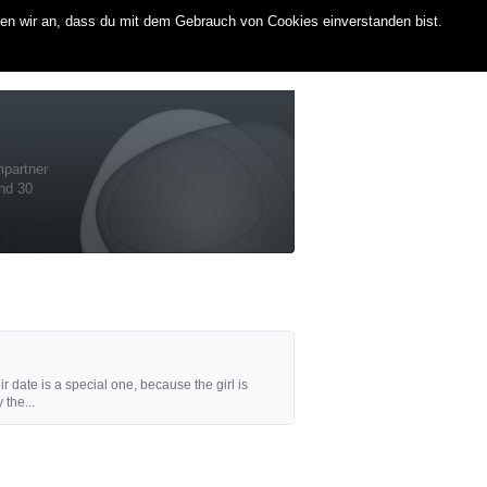
men wir an, dass du mit dem Gebrauch von Cookies einverstanden bist.
mpartner
und 30
r date is a special one, because the girl is
 the...