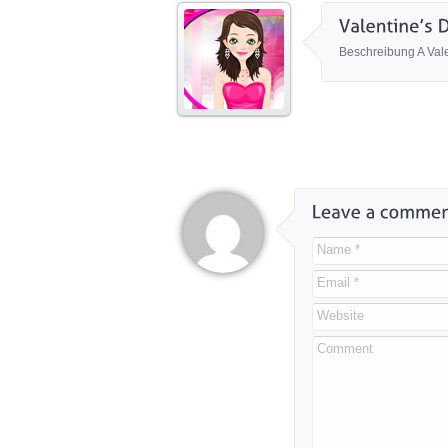
Beschreibung A Valen
Name *
Email *
Website
Comment