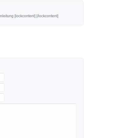
eitung [lockcontent] [/lockcontent]