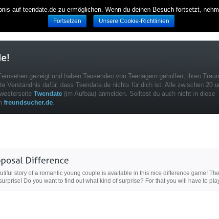
bnis auf teendate.de zu ermöglichen. Wenn du deinen Besuch fortsetzt, neh
Fortsetzen
Unsere Cookie-Richtlinien
 Fernsehen gezeigt und haben Tausenden von Teenagern geholfen, ihren Trau
tte Verständnis dafür, dass Teendate.de nichts für dich ist. Alle zwischen 20 
hwesterseite
Twendate
(im Aufbau) anmelden. Solltest du auch nicht in diese
ch
freundsucher.de
.
iful story of a romantic young couple is available in this nice difference game! Thei
urprise! Do you want to find out what kind of surprise? For that you will have to play