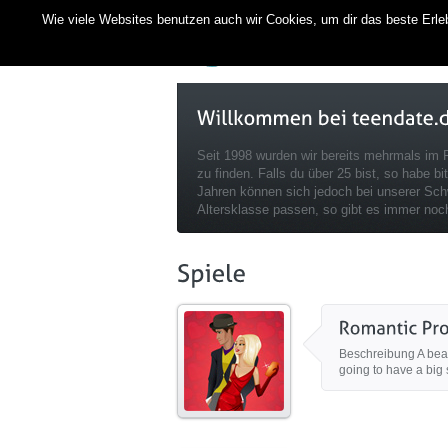
Wie viele Websites benutzen auch wir Cookies, um dir das beste Erle
Seit 1998 wurden wir bereits mehrmals im
zu finden. Falls du über 25 bist, so habe bi
Jahren können sich jedoch bei unserer Sc
Altersklasse passen, so gibt es immer no
Beschreibung A beaut
going to have a big s